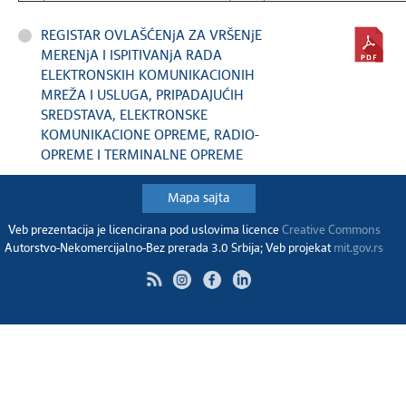
REGISTAR OVLAŠĆENjA ZA VRŠENjE
MERENjA I ISPITIVANjA RADA
ELEKTRONSKIH KOMUNIKACIONIH
MREŽA I USLUGA, PRIPADAJUĆIH
SREDSTAVA, ELEKTRONSKE
KOMUNIKACIONE OPREME, RADIO-
OPREME I TERMINALNE OPREME
Mapa sajta
Veb prezentacija je licencirana pod uslovima licence
Creative Commons
Autorstvo-Nekomercijalno-Bez prerada 3.0 Srbija; Veb projekat
mit.gov.rs