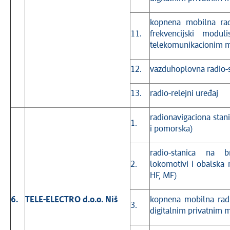
kopnena mobilna rad
11.
frekvencijski modul
telekomunikacionim 
12.
vazduhoplovna radio-s
13.
radio-relejni uređaj
radionavigaciona sta
1.
i pomorska)
radio-stanica na 
2.
lokomotivi i obalska 
HF, MF)
6.
TELE-ELECTRO d.o.o. Niš
kopnena mobilna radi
3.
digitalnim privatnim