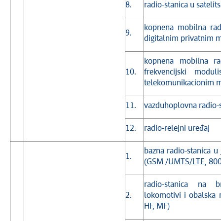
8.
radio-stanica u satelits
kopnena mobilna radi
9.
digitalnim privatnim
kopnena mobilna rad
10.
frekvencijski modul
telekomunikacionim 
11.
vazduhoplovna radio-s
12.
radio-relejni uređaj
bazna radio-stanica u
1.
(GSM /UMTS/LTE, 800
radio-stanica na 
2.
lokomotivi i obalska 
HF, MF)