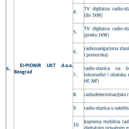
TV digitalna radio-s
4.
(do 1kW)
TV digitalna radio-s
5.
(preko 1kW)
radionavigaciona sta
6.
i pomorska)
EI-PIONIR UKT d.o.o.
radio-stanica na 
5.
Beograd
7.
lokomotivi i obalska 
HF, MF)
8.
radiodeterminacijska r
9.
radio-stanica u satelits
kopnena mobilna radi
10.
digitalnim privatnim