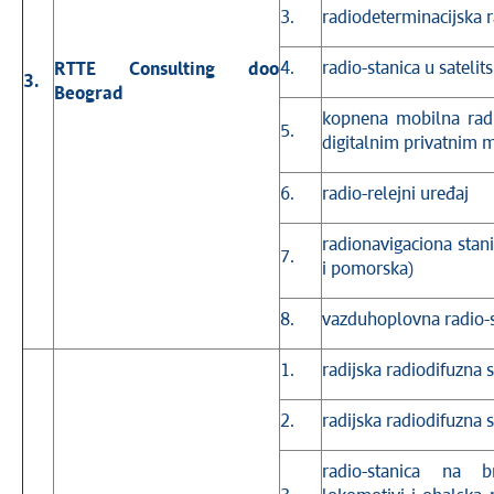
3.
radiodeterminacijska r
4.
radio-stanica u satelits
RTTE Consulting doo
3.
Beograd
kopnena mobilna radi
5.
digitalnim privatnim
6.
radio-relejni uređaj
radionavigaciona sta
7.
i pomorska)
8.
vazduhoplovna radio-s
1.
radijska radiodifuzna 
2.
radijska radiodifuzna 
radio-stanica na 