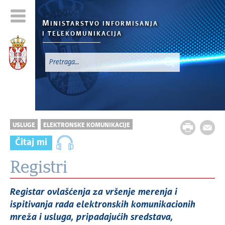
M
INISTARSTVO INFORMISANJA
I TELEKOMUNIKACIJA
USLUGE
ELEKTRONSKE KOMUNIKACIJE
Čitaj mi
Registri
Registar ovlašćenja za vršenje merenja i
ispitivanja rada elektronskih komunikacionih
mreža i usluga, pripadajućih sredstava,