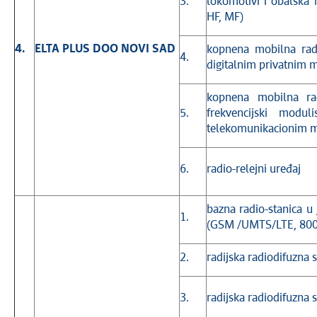
3.
lokomotivi i obalska 
HF, MF)
4.
ELTA PLUS DOO NOVI SAD
kopnena mobilna radi
4.
digitalnim privatnim
kopnena mobilna rad
5.
frekvencijski modul
telekomunikacionim 
6.
radio-relejni uređaj
bazna radio-stanica u
1.
(GSM /UMTS/LTE, 800
2.
radijska radiodifuzna
3.
radijska radiodifuzna 