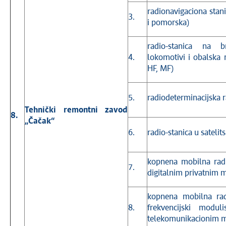
radionavigaciona sta
3.
i pomorska)
radio-stanica na 
4.
lokomotivi i obalska 
HF, MF)
5.
radiodeterminacijska r
Tehnički remontni zavod
8.
„Čačak“
6.
radio-stanica u satelits
kopnena mobilna radi
7.
digitalnim privatnim
kopnena mobilna rad
8.
frekvencijski modul
telekomunikacionim 