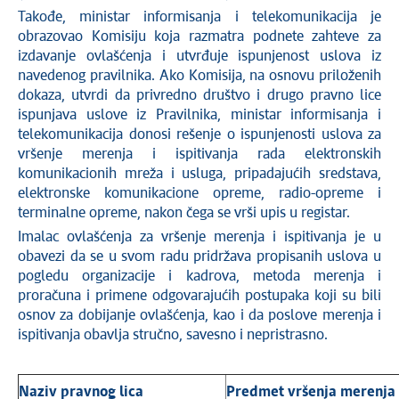
Takođe, ministar informisanja i telekomunikacija je
obrazovao Komisiju koja razmatra podnete zahteve za
izdavanje ovlašćenja i utvrđuje ispunjenost uslova iz
navedenog pravilnika. Ako Komisija, na osnovu priloženih
dokaza, utvrdi da privredno društvo i drugo pravno lice
ispunjava uslove iz Pravilnika, ministar informisanja i
telekomunikacija donosi rešenje o ispunjenosti uslova za
vršenje merenja i ispitivanja rada elektronskih
komunikacionih mreža i usluga, pripadajućih sredstava,
elektronske komunikacione opreme, radio-opreme i
terminalne opreme, nakon čega se vrši upis u registar.
Imalac ovlašćenja za vršenje merenja i ispitivanja je u
obavezi da se u svom radu pridržava propisanih uslova u
pogledu organizacije i kadrova, metoda merenja i
proračuna i primene odgovarajućih postupaka koji su bili
osnov za dobijanje ovlašćenja, kao i da poslove merenja i
ispitivanja obavlja stručno, savesno i nepristrasno.
Naziv pravnog lica
Predmet vršenja merenja i