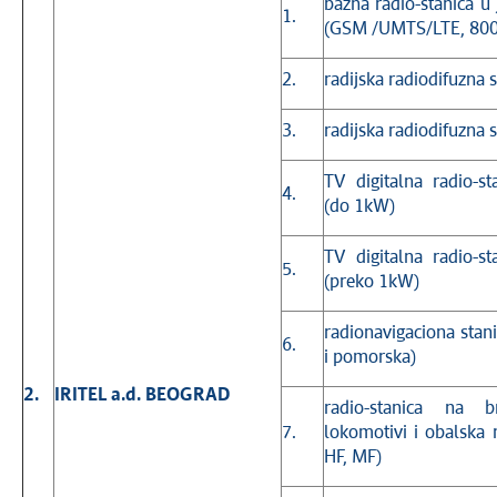
bazna radio-stanica u
1.
(GSM /UMTS/LTE, 800
2.
radijska radiodifuzna 
3.
radijska radiodifuzna 
TV digitalna radio-s
4.
(do 1kW)
TV digitalna radio-s
5.
(preko 1kW)
radionavigaciona sta
6.
i pomorska)
2.
IRITEL a.d. BEOGRAD
radio-stanica na 
7.
lokomotivi i obalska 
HF, MF)