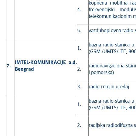
kopnena mobilna rad
4.
frekvencijski modul
telekomunikacionim 
5.
vazduhoplovna radio-s
bazna radio-stanica u
1.
(GSM /UMTS/LTE, 800
IMTEL-KOMUNIKACIJE a.d.
7.
radionavigaciona sta
Beograd
2.
i pomorska)
3.
radio-relejni uređaj
bazna radio-stanica u
1.
(GSM /UMTS/LTE, 800
2.
radijska radiodifuzna