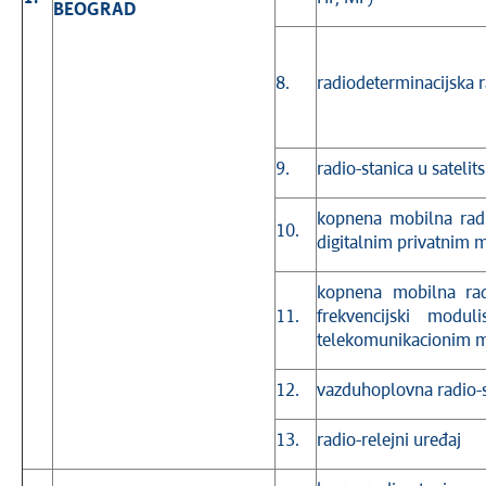
BEOGRAD
8.
radiodeterminacijska r
9.
radio-stanica u satelits
kopnena mobilna radi
10.
digitalnim privatnim
kopnena mobilna rad
11.
frekvencijski modul
telekomunikacionim 
12.
vazduhoplovna radio-s
13.
radio-relejni uređaj