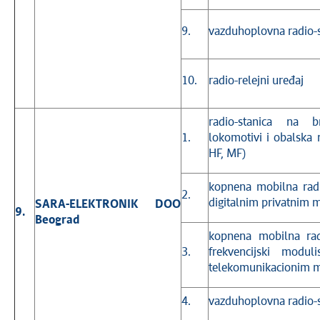
9.
vazduhoplovna radio-s
10.
radio-relejni uređaj
radio-stanica na 
1.
lokomotivi i obalska 
HF, MF)
kopnena mobilna radi
2.
digitalnim privatnim
SARA-ELEKTRONIK DOO
9.
Beograd
kopnena mobilna rad
3.
frekvencijski modul
telekomunikacionim 
4.
vazduhoplovna radio-s