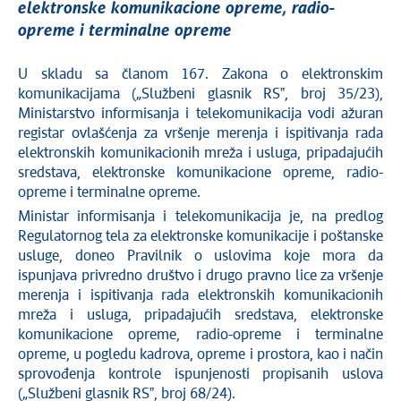
elektronske komunikacione opreme, radio-
opreme i terminalne opreme
U skladu sa članom 167. Zakona o elektronskim
komunikacijama („Službeni glasnik RSˮ, broj 35/23),
Ministarstvo informisanja i telekomunikacija vodi ažuran
registar ovlašćenja za vršenje merenja i ispitivanja rada
elektronskih komunikacionih mreža i usluga, pripadajućih
sredstava, elektronske komunikacione opreme, radio-
opreme i terminalne opreme.
Ministar informisanja i telekomunikacija je, na predlog
Regulatornog tela za elektronske komunikacije i poštanske
usluge, doneo Pravilnik o uslovima koje mora da
ispunjava privredno društvo i drugo pravno lice za vršenje
merenja i ispitivanja rada elektronskih komunikacionih
mreža i usluga, pripadajućih sredstava, elektronske
komunikacione opreme, radio-opreme i terminalne
opreme, u pogledu kadrova, opreme i prostora, kao i način
sprovođenja kontrole ispunjenosti propisanih uslova
(„Službeni glasnik RSˮ, broj 68/24).