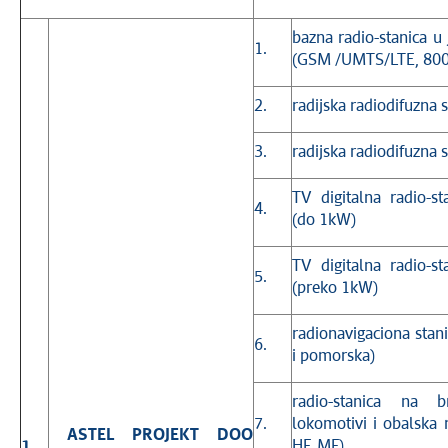
bazna radio-stanica u
1.
(GSM /UMTS/LTE, 800
2.
radijska radiodifuzna
3.
radijska radiodifuzna 
TV digitalna radio-s
4.
(do 1kW)
TV digitalna radio-s
5.
(preko 1kW)
radionavigaciona sta
6.
i pomorska)
radio-stanica na 
7.
lokomotivi i obalska 
ASTEL PROJEKT DOO
1.
HF, MF)