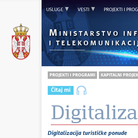
USLUGE
VESTI
PROJEKTI I PRO
M
INISTARSTVO IN
I TELEKOMUNIKACI
PROJEKTI I PROGRAMI
KAPITALNI PROJEK
Čitaj mi
Digitaliz
Digitalizacija turističke ponude