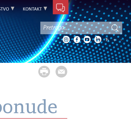
STVO
KONTAKT
Ћ
+
-
 ponude