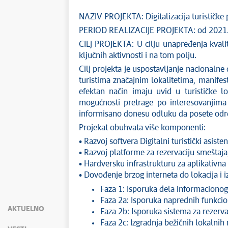
NAZIV PROJEKTA: Digitalizacija turističke
PERIOD REALIZACIJE PROJEKTA: od 2021.
CILj PROJEKTA: U cilju unapređenja kvalite
ključnih aktivnosti i na tom polju.
Cilj projekta je uspostavljanje nacionalne
turistima značajnim lokalitetima, manifes
efektan način imaju uvid u turističke lo
mogućnosti pretrage po interesovanjima i
informisano donesu odluku da posete odre
Projekat obuhvata više komponenti:
• Razvoj softvera Digitalni turistički asistent
• Razvoj platforme za rezervaciju smeštaja
• Hardversku infrastrukturu za aplikativna 
• Dovođenje brzog interneta do lokacija i 
Faza 1: Isporuka dela informacionog si
Faza 2a: Isporuka naprednih funkcional
AKTUELNO
Faza 2b: Isporuka sistema za rezerva
Faza 2c: Izgradnja bežičnih lokalni