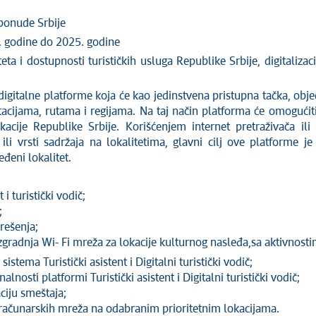
 ponude Srbije
 godine do 2025. godine
ta i dostupnosti turističkih usluga Republike Srbije, digitalizac
 digitalne platforme koja će kao jedinstvena pristupna tačka, obj
tacijama, rutama i regijama. Na taj način platforma će omogućit
kacije Republike Srbije. Korišćenjem internet pretraživača il
li vrsti sadržaja na lokalitetima, glavni cilj ove platforme j
đeni lokalitet.
 i turistički vodič;
;
rešenja;
izgradnja Wi- Fi mreža za lokacije kulturnog nasleđa,sa aktivnos
stema Turistički asistent i Digitalni turistički vodič;
nosti platformi Turistički asistent i Digitalni turistički vodič;
ciju smeštaja;
h računarskih mreža na odabranim prioritetnim lokacijama.