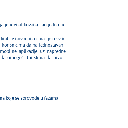
ija je identifikovana kao jedna od
ediniti osnovne informacije o svim
i korisnicima da na jednostavan i
i mobilne aplikacije uz napredne
e da omogući turistima da brzo i
tima koje se sprovode u fazama: