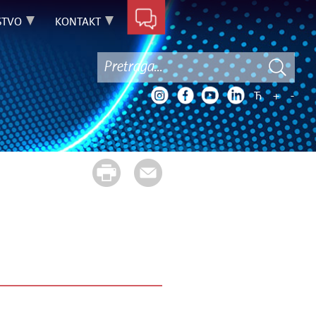
STVO
KONTAKT
Ћ
+
-