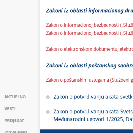
Zakoni iz oblasti informacionog dr
Zakon o informacionoj bezbednosti („Služb
Zakon o informacionoj bezbednosti („Služb
Zakon o elektronskom dokumentu, elektron
Zakoni iz oblasti poštanskog saobr
Zakon o poštanskim uslugama (Službeni g
Zakon o potvrđivanju akata svet
AKTUELNO
VESTI
Zakon o potvrđivanju akata Svets
Međunarodni ugovori 1/2025, Dat
PROJEKAT
IZDVAJAMO