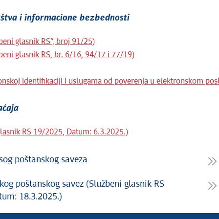
uštva i informacione bezbednosti
eni glasnik RS“, broj 91/25)
eni glasnik RS, br. 6/16, 94/17 i 77/19)
skoj identifikaciji i uslugama od poverenja u elektronskom pos
aćaja
lasnik RS 19/2025, Datum: 6.3.2025.)
ksog poštanskog saveza
kog poštanskog savez (Službeni glasnik RS
um: 18.3.2025.)