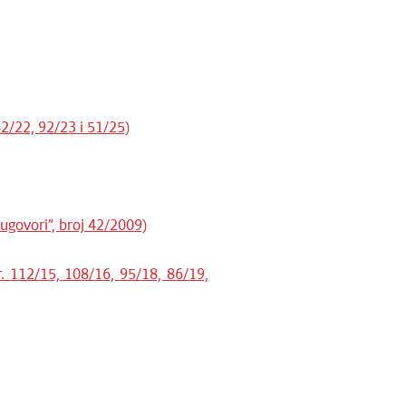
42/22, 92/23 i 51/25)
ugovori”, broj 42/2009)
r. 112/15, 108/16, 95/18, 86/19,