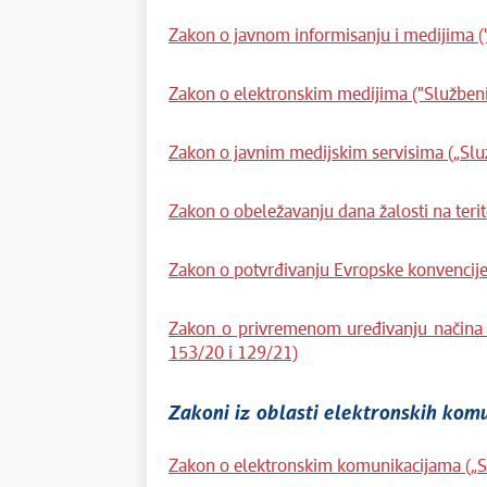
Zakon o javnom informisanju i medijima ("
Zakon o elektronskim medijima ("Službeni 
Zakon o javnim medijskim servisima („Služ
Zakon o obeležavanju dana žalosti na terito
Zakon o potvrđivanju Evropske konvencije 
Zakon o privremenom uređivanju načina na
153/20 i 129/21)
Zakoni iz oblasti elektronskih kom
Zakon o elektronskim komunikacijama („Sl