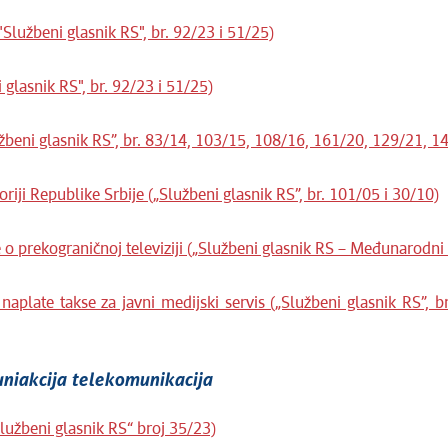
Službeni glasnik RS", br. 92/23 i 51/25)
glasnik RS", br. 92/23 i 51/25)
beni glasnik RS”, br. 83/14, 103/15, 108/16, 161/20, 129/21, 1
riji Republike Srbije („Službeni glasnik RS”, br. 101/05 i 30/10)
o prekograničnoj televiziji („Službeni glasnik RS – Međunarodni 
plate takse za javni medijski servis („Službeni glasnik RS”, b
uniakcija telekomunikacija
užbeni glasnik RS“ broj 35/23)