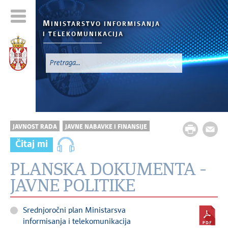
M
INISTARSTVO INFORMISANJA
I TELEKOMUNIKACIJA
JAVNOST RADA
JAVNE NABAVKE I FINANSIJE
Čitaj mi
PLANSKA DOKUMENTA -
JAVNE POLITIKE
Srednjoročni plan Ministarsva
informisanja i telekomunikacija