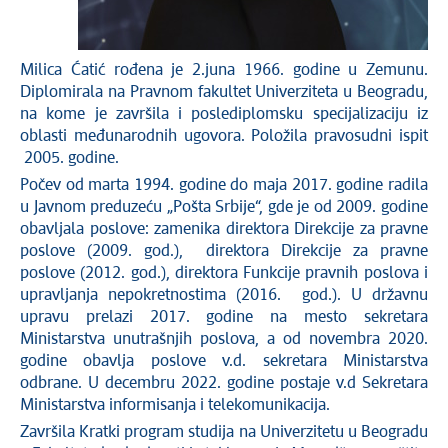
Milica Ćatić rođena je 2.juna 1966. godine u Zemunu.
Diplomirala na Pravnom fakultet Univerziteta u Beogradu,
na kome je završila i poslediplomsku specijalizaciju iz
oblasti međunarodnih ugovora. Položila pravosudni ispit
2005. godine.
Počev od marta 1994. godine do maja 2017. godine radila
u Javnom preduzeću „Pošta Srbije“, gde je od 2009. godine
obavljala poslove: zamenika direktora Direkcije za pravne
poslove (2009. god.), direktora Direkcije za pravne
poslove (2012. god.), direktora Funkcije pravnih poslova i
upravljanja nepokretnostima (2016. god.). U državnu
upravu prelazi 2017. godine na mesto sekretara
Ministarstva unutrašnjih poslova, a od novembra 2020.
godine obavlja poslove v.d. sekretara Ministarstva
odbrane. U decembru 2022. godine postaje v.d Sekretara
Ministarstva informisanja i telekomunikacija.
Završila Kratki program studija na Univerzitetu u Beogradu