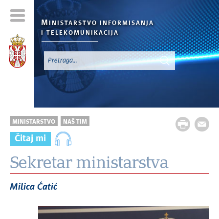
M
INISTARSTVO INFORMISANJA
I TELEKOMUNIKACIJA
MINISTARSTVO
NAŠ TIM
Čitaj mi
Sekretar ministarstva
Milica Ćatić