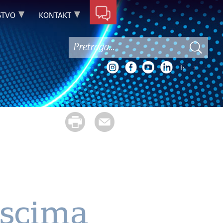
STVO
KONTAKT
Ћ
+
-
ascima