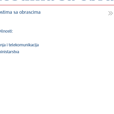
nostima sa obrascima
lnosti:
nja i telekomunikacija
ministarstva