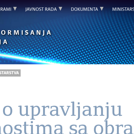
GRAMI
JAVNOST RADA
DOKUMENTA
MINISTAR
FORMISANJA
JA
STARSTVA
 o upravljanju
nostima sa obr