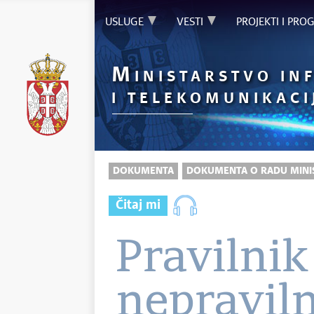
USLUGE
VESTI
PROJEKTI I PRO
M
INISTARSTVO IN
I TELEKOMUNIKACI
DOKUMENTA
DOKUMENTA O RADU MINI
Čitaj mi
Pravilnik
nepravil