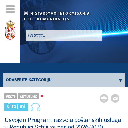
M
INISTARSTVO INFORMISANJA
I TELEKOMUNIKACIJA
`
ODABERITE KATEGORIJU:
Konkursi - 2026. godina
VESTI
AKTUELNO
Konkursi iz oblasti informisanja
Čitaj mi
Konkursi iz oblasti telekomunikacija
Konkursi iz oblasti informacionog društva
Usvojen Program razvoja poštanskih usluga
u Republici Srbiji za period 2026-2030