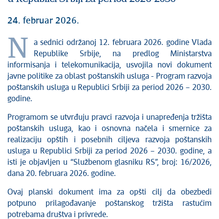
24. februar 2026.
N
a sednici održanoj 12. februara 2026. godine Vlada
Republike Srbije, na predlog Ministarstva
informisanja i telekomunikacija, usvojila novi dokument
javne politike za oblast poštanskih usluga - Program razvoja
poštanskih usluga u Republici Srbiji za period 2026 – 2030.
godine.
Programom se utvrđuju pravci razvoja i unapređenja tržišta
poštanskih usluga, kao i osnovna načela i smernice za
realizaciju opštih i posebnih ciljeva razvoja poštanskih
usluga u Republici Srbiji za period 2026 – 2030. godine, a
isti je objavljen u “Službenom glasniku RS”, broj: 16/2026,
dana 20. februara 2026. godine.
Ovaj planski dokument ima za opšti cilj da obezbedi
potpuno prilagođavanje poštanskog tržišta rastućim
potrebama društva i privrede.