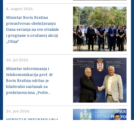
4. avgust 2026.
Ministar Boris Bratina
prisustvovao obeležavanju
Dana sećanja na sve stradale
i prognane u oružanoj akciji
„Oluja"
30. jul 2026.
Ministar informisanja i
telekomunikacija prof. dr
Boris Bratina održao je
bilateralni sastanak sa
predstavnicima „Pošte...
26. jun 2026.
MINISTAR INFORMISANjA
I TELEKOMUNIKACIJA
BORIS BRATINA U RADNOJ