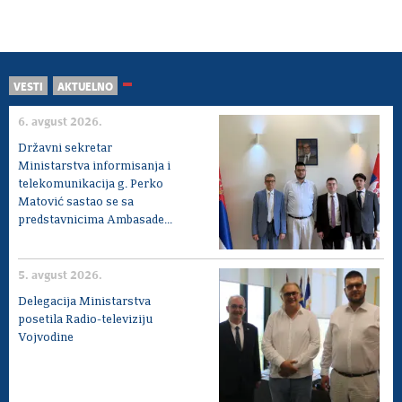
VESTI
AKTUELNO
6. avgust 2026.
Državni sekretar
Ministarstva informisanja i
telekomunikacija g. Perko
Matović sastao se sa
predstavnicima Ambasade...
5. avgust 2026.
Delegacija Ministarstva
posetila Radio-televiziju
Vojvodine