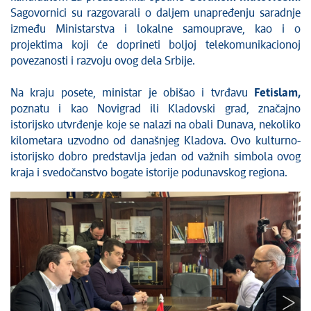
Sagovornici su razgovarali o daljem unapređenju saradnje
između Ministarstva i lokalne samouprave, kao i o
projektima koji će doprineti boljoj telekomunikacionoj
povezanosti i razvoju ovog dela Srbije.
Na kraju posete, ministar je obišao i tvrđavu
Fetislam,
poznatu i kao Novigrad ili Kladovski grad, značajno
istorijsko utvrđenje koje se nalazi na obali Dunava, nekoliko
kilometara uzvodno od današnjeg Kladova. Ovo kulturno-
istorijsko dobro predstavlja jedan od važnih simbola ovog
kraja i svedočanstvo bogate istorije podunavskog regiona.