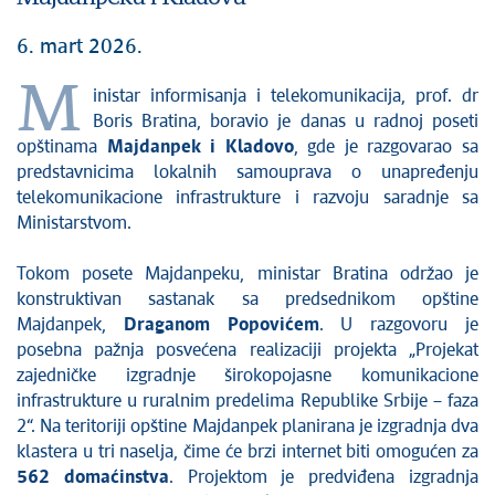
6. mart 2026.
M
inistar informisanja i telekomunikacija, prof. dr
Boris Bratina, boravio je danas u radnoj poseti
opštinama
Majdanpek i Kladovo
, gde je razgovarao sa
predstavnicima lokalnih samouprava o unapređenju
telekomunikacione infrastrukture i razvoju saradnje sa
Ministarstvom.
Tokom posete Majdanpeku, ministar Bratina održao je
konstruktivan sastanak sa predsednikom opštine
Majdanpek,
Draganom Popovićem
. U razgovoru je
posebna pažnja posvećena realizaciji projekta „Projekat
zajedničke izgradnje širokopojasne komunikacione
infrastrukture u ruralnim predelima Republike Srbije – faza
2“. Na teritoriji opštine Majdanpek planirana je izgradnja dva
klastera u tri naselja, čime će brzi internet biti omogućen za
562 domaćinstva
. Projektom je predviđena izgradnja