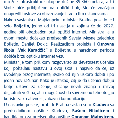
mrežne infrastrukture ukupne dužine 39.360 metara, a tri
škole biće priključene na optički link, što će značajno
unaprediti uslove za obrazovanje i rad u tim ustanovama.
Nakon sastanka u Majdanpeku, ministar Bratina posetio je i
selo
Boljetin,
jedno od tri naselja u kojima će do 2027.
godine biti obezbeđen brzi optički internet. Ministra je u
ovom mestu dočekao predsednik Saveta Mesne zajednice
Boljetin, Danijel Đokić. Realizacijom projekta i
Osnovna
škola „Vuk Karadžić“
u Boljetinu u narednom periodu
dobiće brzu optičku internet vezu.
Ministar je tom prilikom razgovarao sa devetnaest učenika
koji pohađaju nastavu u ovoj školi i najavio da će, uz
uvođenje brzog interneta, svako od njih uskoro dobiti i po
jedan nov računar. Kako je istakao, cilj je da učenici dobiju
bolje uslove za učenje, sticanje novih znanja i razvoj
digitalnih veština, ali i mogućnost da savremenu tehnologiju
koriste za kreativnost, zabavu i komunikaciju.
U nastavku posete, prof. dr Bratina sastao se u
Kladovu
sa
predsednikom opštine Kladovo,
Sašom Nikolićem
i
kandidatom za predsednika opštine
Goranom Matovićem.