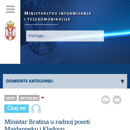
M
INISTARSTVO INFORMISANJA
I TELEKOMUNIKACIJA
`
ODABERITE KATEGORIJU:
Konkursi - 2026. godina
VESTI
AKTUELNO
Konkursi iz oblasti informisanja
Čitaj mi
Konkursi iz oblasti telekomunikacija
Konkursi iz oblasti informacionog društva
Ministar Bratina u radnoj poseti
Majdanpeku i Kladovu