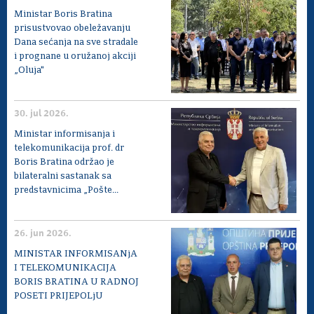
Ministar Boris Bratina
prisustvovao obeležavanju
Dana sećanja na sve stradale
i prognane u oružanoj akciji
„Oluja"
30. jul 2026.
Ministar informisanja i
telekomunikacija prof. dr
Boris Bratina održao je
bilateralni sastanak sa
predstavnicima „Pošte...
26. jun 2026.
MINISTAR INFORMISANjA
I TELEKOMUNIKACIJA
BORIS BRATINA U RADNOJ
POSETI PRIJEPOLjU