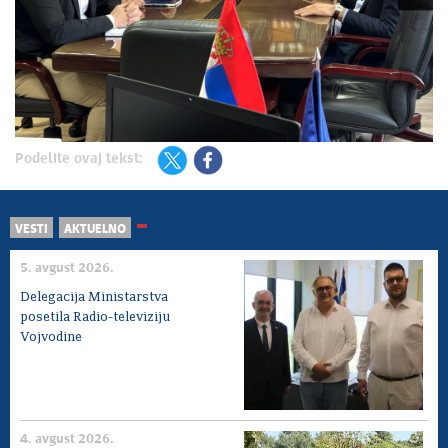
Podelite ovaj tekst:
VESTI
AKTUELNO
5. avgust 2026.
Delegacija Ministarstva
posetila Radio-televiziju
Vojvodine
4. avgust 2026.