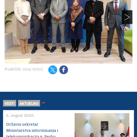
Podelite ovaj tekst:
VESTI
AKTUELNO
6. avgust 2026.
Državni sekretar
Ministarstva informisanja i
telekomunikacija g. Perko