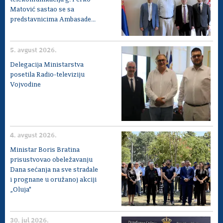
Matović sastao se sa
predstavnicima Ambasade...
5. avgust 2026.
Delegacija Ministarstva
posetila Radio-televiziju
Vojvodine
4. avgust 2026.
Ministar Boris Bratina
prisustvovao obeležavanju
Dana sećanja na sve stradale
i prognane u oružanoj akciji
„Oluja"
30. jul 2026.