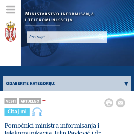
M
INISTARSTVO INFORMISANJA
I TELEKOMUNIKACIJA
`
ODABERITE KATEGORIJU:
Konkursi - 2026. godina
VESTI
AKTUELNO
Konkursi iz oblasti informisanja
Čitaj mi
Konkursi iz oblasti telekomunikacija
Konkursi iz oblasti informacionog društva
Pomoćnici ministra informisanja i
telekomunikacija, Filip Pavlović i dr