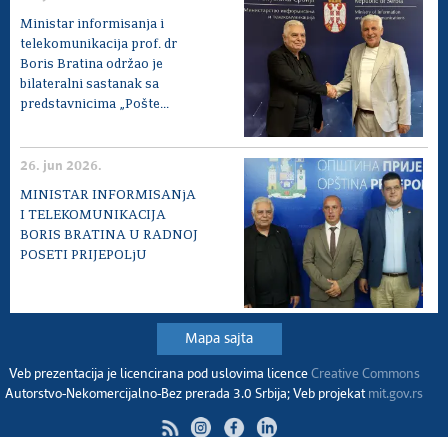
Ministar informisanja i
telekomunikacija prof. dr
Boris Bratina održao je
bilateralni sastanak sa
predstavnicima „Pošte...
26. jun 2026.
MINISTAR INFORMISANjA
I TELEKOMUNIKACIJA
BORIS BRATINA U RADNOJ
POSETI PRIJEPOLjU
Mapa sajta
Veb prezentacija je licencirana pod uslovima licence
Creative Commons
Autorstvo-Nekomercijalno-Bez prerada 3.0 Srbija; Veb projekat
mit.gov.rs