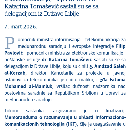
Katarina Tomašević sastali su se sa
delegacijom iz Države Libije
7. mart 2026.
P
omoćnik ministra informisanja i telekomunikacija za
međunarodnu saradnju i evropske integracije
Filip
Pavlović
i pomoćnik ministra za elektronske komunikacije i
poštanske usluge
dr Katarina Tomašević
sastali su se sa
delegacijom iz Države Libije, koju su činili
g. Amdžad Saleh
al-Kerzab
, direktor Kancelarije za projekte u Javnoj
ustanovi za telekomunikacije i informatiku, i
gđa Fatuma
Mohamed al-Mamluk
, vršilac dužnosti nadzornika nad
poslovima saradnje sa Republikom Srbijom u Upravi za
međunarodnu saradnju.
Tokom sastanka razgovarano je o finalizaciji
Memoranduma o razumevanju u oblasti informaciono-
komunikacionih tehnologija (IKT)
, čije je usaglašavanje u