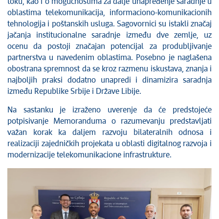
toku, kao i o mogućnostima za dalje unapređenje saradnje u
oblastima telekomunikacija, informaciono-komunikacionih
tehnologija i poštanskih usluga. Sagovornici su istakli značaj
jačanja institucionalne saradnje između dve zemlje, uz
ocenu da postoji značajan potencijal za produbljivanje
partnerstva u navedenim oblastima. Posebno je naglašena
obostrana spremnost da se kroz razmenu iskustava, znanja i
najboljih praksi dodatno unapredi i dinamizira saradnja
između Republike Srbije i Države Libije.
Na sastanku je izraženo uverenje da će predstojeće
potpisivanje Memoranduma o razumevanju predstavljati
važan korak ka daljem razvoju bilateralnih odnosa i
realizaciji zajedničkih projekata u oblasti digitalnog razvoja i
modernizacije telekomunikacione infrastrukture.