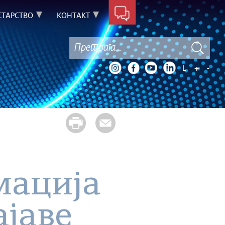
ТАРСТВО
КОНТАКТ
L
+
-
мација
ајаве