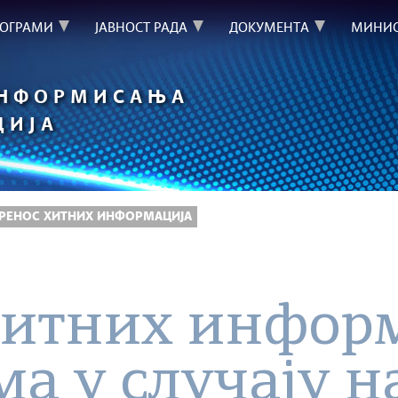
РОГРАМИ
ЈАВНОСТ РАДА
ДОКУМЕНТА
МИНИС
ИНФОРМИСАЊА
ЦИЈА
ПРЕНОС ХИТНИХ ИНФОРМАЦИЈА
хитних инфор
а у случају н