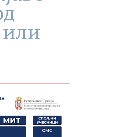
од
 или