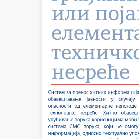
или поја
елемент
техничк
несреће
Систем за пренос хитних информација
обавештавање јавности у случају
опасности од елементарне непогоде
технолошке несреће. Хитно обавеш
упућивање порука корисницима мобил
система СМС порука, који ће омогу
информација, односно текстуално упо