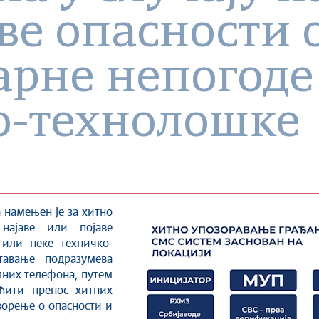
ве опасности 
арне непогоде
о-технолошке
 намењен је за хитно
 најаве или појаве
 или неке техничко-
тавање подразумева
них телефона, путем
ћити пренос хитних
зорење о опасности и