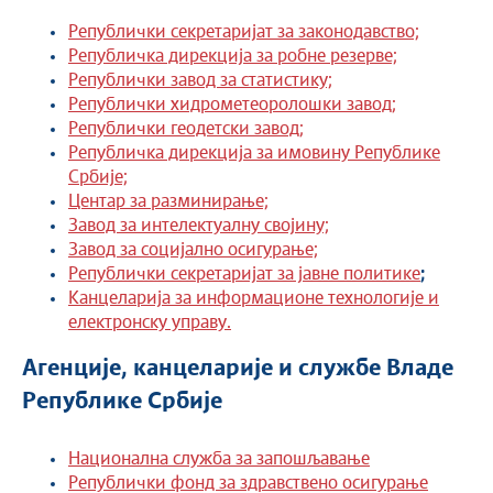
Републички секретаријат за законодавство;
Републичка дирекција за робне резерве;
Републички завод за статистику;
Републички хидрометеоролошки завод;
Републички геодетски завод;
Републичка дирекција за имовину Републике
Србије;
Центар за разминирање;
Завод за интелектуалну својину;
Завод за социјално осигурање;
Републички секретаријат за јавне политике
;
Канцеларија за информационе технологије и
електронску управу.
Агенције, канцеларије и службе Владе
Републике Србије
Национална служба за запошљавање
Републички фонд за здравствено осигурање