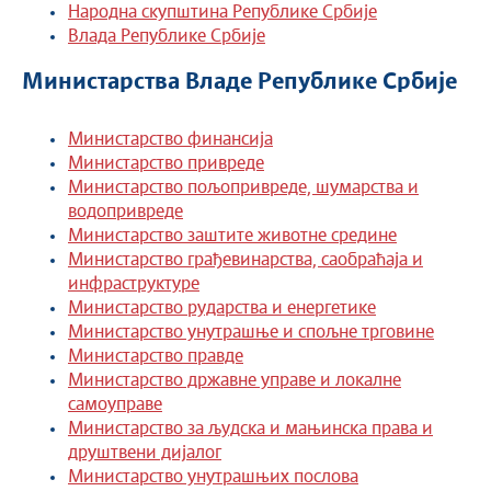
Народна скупштина Републике Србије
Влада Републике Србије
Министарства Владе Републике Србије
Министарство финансија
Министарство привреде
Министарство пољопривреде, шумарства и
водопривреде
Министарство заштите животне средине
Министарство грађевинарства, саобраћаја и
инфраструктуре
Министарство рударства и енергетике
Министарство унутрашње и спољне трговине
Министарство правде
Министарство државне управе и локалне
самоуправе
Министарство за људска и мањинска права и
друштвени дијалог
Министарство унутрашњих послова