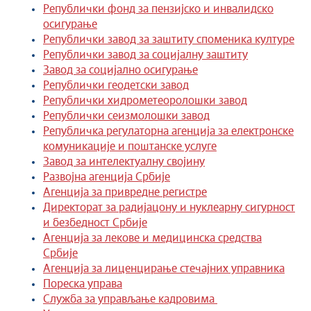
Републички фонд за пензијско и инвалидско
осигурање
Републички завод за заштиту споменика културе
Републички завод за социјалну заштиту
Завод за социјално осигурање
Републички геодетски завод
Републички хидрометеоролошки завод
Републички сеизмолошки завод
Републичка регулаторна агенција за електронске
комуникације и поштанске услуге
Завод за интелектуалну својину
Развојна агенција Србије
Агенција за привредне регистре
Директорат за радијацону и нуклеарну сигурност
и безбедност Србије
Агенција за лекове и медицинска средства
Србије
Агенција за лиценцирање стечајних управника
Пореска управа
Служба за управљање кадровима