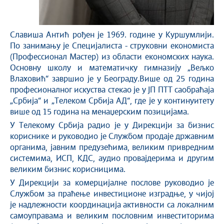
Славиша Антић рођен је 1969. године у Куршумлији.
По занимању је Специјалиста - струковни економиста
(Профессионал Мастер) из области економских наука.
Основну школу и математичку гимназију „Вељко
Влаховић“ завршио је у Београду.Више од 25 година
професионалног искуства стекао је у ЈП ПТТ саобраћаја
„Србија“ и „Телеком Србија АД“, где је у континуитету
више од 15 година на менаџерским позицијама.
У Телекому Србија радио је у Дирекцији за бизнис
кориснике и руководио је Службом продаје државним
органима, јавним предузећима, великим привредним
системима, ИСП, КДС, аудио провајдерима и другим
великим бизнис корисницима.
У Дирекцији за комерцијалне послове руководио је
Службом за праћење инвестиционе изградње, у чијој
је надлежности координација активности са локалним
самоуправама и великим пословним инвеститорима