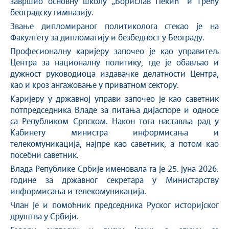
завршио основну школу „Борислав Пекић“ и Трећу
београдску гимназију.
Звање дипломираног политиколога стекао је на
Факултету за дипломатију и безбедност у Београду.
Професионалну каријеру започео је као управитељ
Центра за националну политику, где је обављао и
дужност руководиоца издавачке делатности Центра,
као и кроз ангажовање у приватном сектору.
Каријеру у државној управи започео је као саветник
потпредседника Владе за питања дијаспоре и односе
са Републиком Српском. Након тога наставља рад у
Кабинету министра информисања и
телекомуникација, најпре као саветник, а потом као
посебни саветник.
Влада Републике Србије именовала га је 25. јуна 2026.
године за државног секретара у Министарству
информисања и телекомуникација.
Члан је и помоћник председника Руског историјског
друштва у Србији.