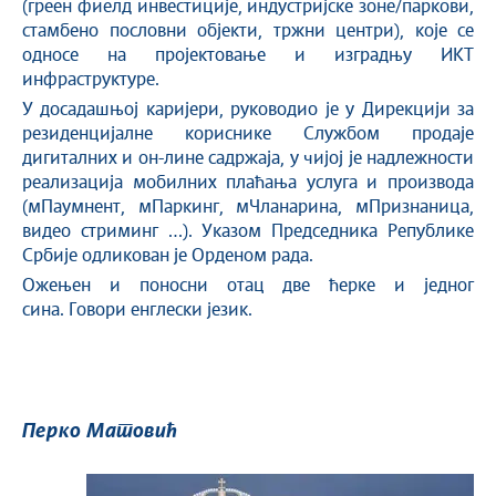
(греен фиелд инвестиције, индустријске зоне/паркови,
стамбено пословни објекти, тржни центри), које се
односе на пројектовање и изградњу ИКТ
инфраструктуре.
У досадашњој каријери, руководио је у Дирекцији за
резиденцијалне кориснике Службом продаје
дигиталних и он-лине садржаја, у чијој је надлежности
реализација мобилних плаћања услуга и производа
(мПаyмнент, мПаркинг, мЧланарина, мПризнаница,
видео стриминг …). Указом Председника Републике
Србије одликован је Орденом рада.
Ожењен и поносни отац две ћерке и једног
сина. Говори енглески језик.
Перко Матовић