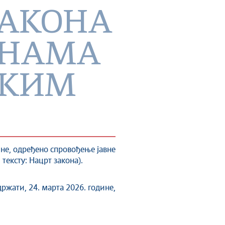
ЗАКОНА
УНАМА
СКИМ
ине, одређено спровођење јавне
ексту: Нацрт закона).
ржати, 24. марта 2026. године,