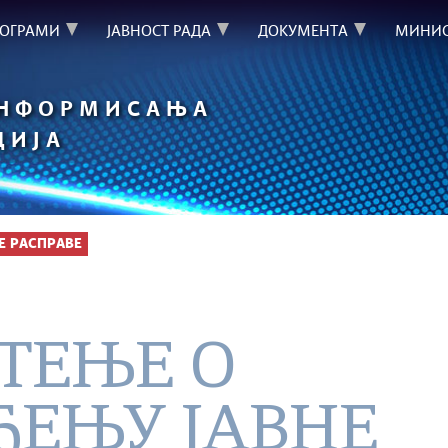
РОГРАМИ
ЈАВНОСТ РАДА
ДОКУМЕНТА
МИНИС
ИНФОРМИСАЊА
ЦИЈА
Е РАСПРАВЕ
ТЕЊЕ О
ЂЕЊУ ЈАВНЕ