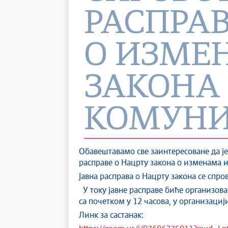
РАСПРАВ
О ИЗМЕ
ЗАКОНА
КОМУН
Обавештавамо све заинтересоване да је
расправе о Нацрту закона о изменама и
Јавна расправа о Нацрту закона се спро
У току јавне расправе биће организован
са почетком у 12 часова, у организац
Линк за састанак: