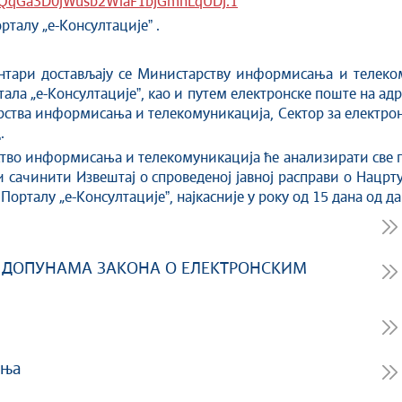
LpQqGa3D0jWusb2WiaF1bjGmnLqUDj.1
рталу „е-Консултацијеˮ .
ентари достављају се Министарству информисања и телеком
ала „е-Консултацијеˮ, као и путем електронске поште на адр
рства информисања и телекомуникација, Сектор за електро
.
тво информисања и телекомуникација ће анализирати све пр
 сачинити Извештај о спроведеној јавној расправи о Нацрту 
Порталу „е-Консултацијеˮ, најкасније у року од 15 дана од д
 ДОПУНАМА ЗАКОНА О ЕЛЕКТРОНСКИМ
ења