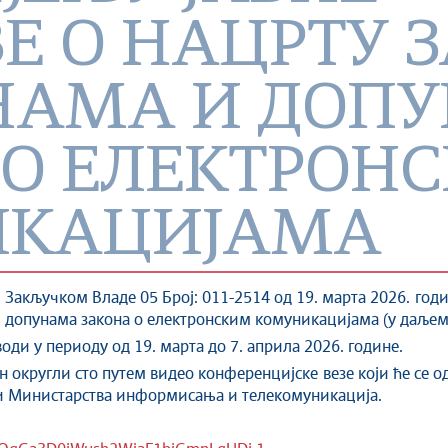
Е О НАЦРТУ 
НАМА И ДОП
 О ЕЛЕКТРОН
ИКАЦИЈАМА
 Закључком Владе 05 Број: 011-2514 од 19. марта 2026. год
 допунама закона о електронским комуникацијама (у даљем т
води у периоду од 19. марта до 7. априла 2026. године.
 округли сто путем видео конференцијске везе који ће се од
ији Министарства информисања и телекомуникација.