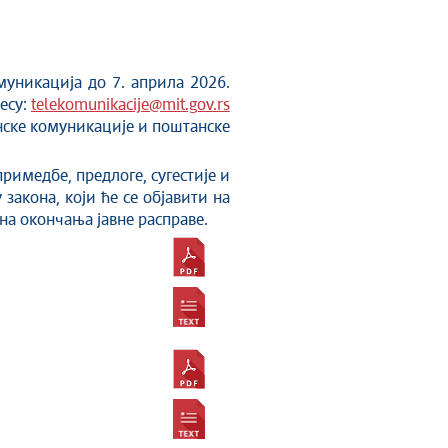
уникација до 7. априла 2026.
есу:
telekomunikacije@mit.gov.rs
нске комуникације и поштанске
имедбе, предлоге, сугестије и
закона, који ће се објавити на
ана окончања јавне расправе.