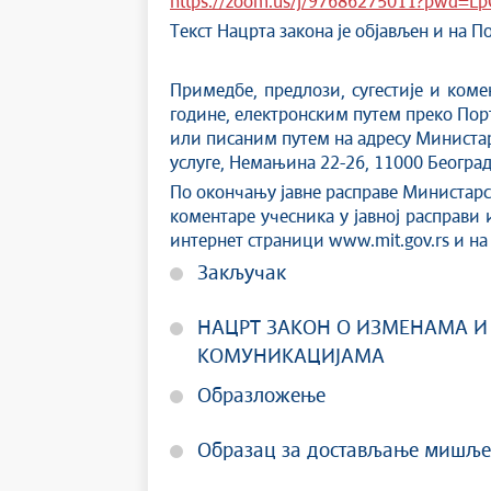
https://zoom.us/j/97686275011?pwd=
Текст Нацрта закона је објављен и на По
Примедбе, предлози, сугестије и ком
године, електронским путем преко Порт
или писаним путем на адресу Министа
услуге, Немањина 22-26, 11000 Београд
По окончању јавне расправе Министарс
коментаре учесника у јавној расправи и
интернет страници www.mit.gov.rs и на 
Закључак
НАЦРТ ЗАКОН О ИЗМЕНАМА И
КОМУНИКАЦИЈАМА
Образложење
Образац за достављање мишљ