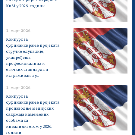
на територији Покрајине
КиМ у 2026. години
1. март 2026.
Конкурс за
суфинансирање проjеката
стручне едукације,
унапређења
професионалних и
етичких стандарда и
истраживања у...
1. март 2026.
Конкурс за
суфинансирање проjеката
производње медијских
садржаја намењених
особама са
инвалидитетом у 2026.
години