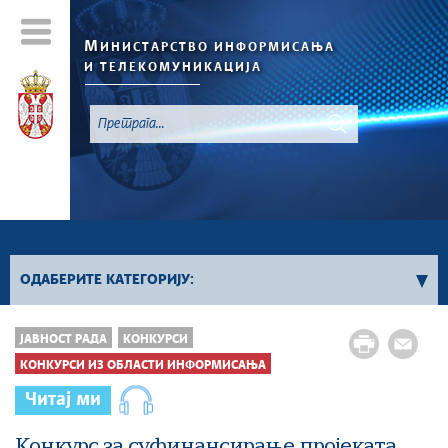
М
ИНИСТАРСТВО ИНФОРМИСАЊА
И ТЕЛЕКОМУНИКАЦИЈА
`
ОДАБЕРИТЕ КАТЕГОРИЈУ:
Конкурси - 2026. година
ЈАВНОСТ РАДА
КОНКУРСИ
Конкурси из области информисања
КОНКУРСИ ИЗ ОБЛАСТИ ИНФОРМИСАЊА
Конкурси из области телекомуникација
Читај ми
Конкурси из области информационог
друштва
Конкурс за суфинансирање проjеката