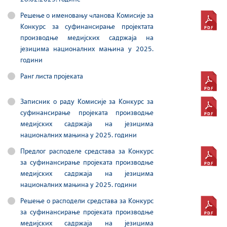
Решење о именовању чланова Комисије за
Конкурс за суфинансирање пројектата
производње медијских садржаја на
језицима националних мањина у 2025.
години
Ранг листа пројеката
Записник о раду Комисије за Конкурс за
суфинансирање проjеката производње
медијских садржаја на језицима
националних мањина у 2025. години
Предлог расподеле средстава за Конкурс
за суфинансирање проjеката производње
медијских садржаја на језицима
националних мањина у 2025. години
Решење о расподели средстава за Конкурс
за суфинансирање проjеката производње
медијских садржаја на језицима