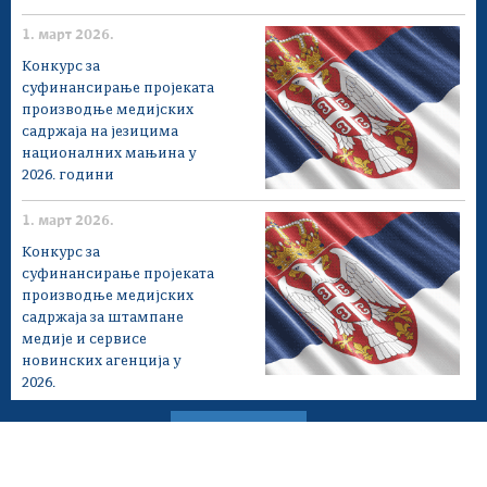
1. март 2026.
Конкурс за
суфинансирање проjеката
производње медијских
садржаја на језицима
националних мањина у
2026. години
1. март 2026.
Конкурс за
суфинансирање проjеката
производње медијских
садржаја за штампане
медије и сервисе
новинских агенција у
2026.
Мапа сајта
Веб презентација jе лиценциранa под условима лиценце
Creative Commons
Ауторство-Некомерцијално-Без прерада 3.0