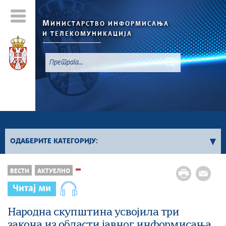
М
ИНИСТАРСТВО ИНФОРМИСАЊА
И ТЕЛЕКОМУНИКАЦИЈА
`
ОДАБЕРИТЕ КАТЕГОРИЈУ:
Конкурси - 2026. година
ВЕСТИ
АКТУЕЛНО
Конкурси из области информисања
Читај ми
Конкурси из области телекомуникација
Конкурси из области информационог
Народна скупштина усвојила три
друштва
закона из области јавног информисања