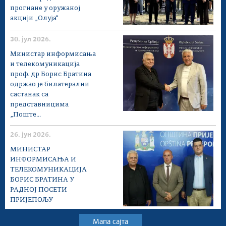
прогнане у оружаној
акцији „Олуја"
30. јул 2026.
Министар информисања
и телекомуникација
проф. др Борис Братина
одржао је билатерални
састанак са
представницима
„Поште...
26. јун 2026.
МИНИСТАР
ИНФОРМИСАЊА И
ТЕЛЕКОМУНИКАЦИЈА
БОРИС БРАТИНА У
РАДНОЈ ПОСЕТИ
ПРИЈЕПОЉУ
Мапа сајта