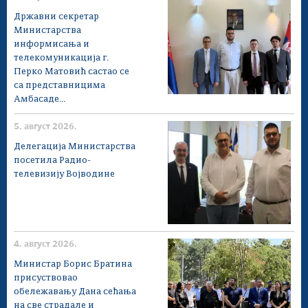
Државни секретар
Министарства
информисања и
телекомуникација г.
Перко Матовић састао се
са представницима
Амбасаде...
5. август 2026.
Делегација Министарства
посетила Радио-
телевизију Војводине
4. август 2026.
Министар Борис Братина
присуствовао
обележавању Дана сећања
на све страдале и