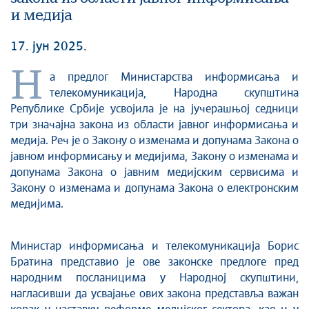
и медија
17. јун 2025.
Н
а предлог Министарства информисања и
телекомуникација, Народна скупштина
Републике Србије усвојила је на јучерашњој седници
три значајна закона из области јавног информисања и
медија. Реч је о Закону о изменама и допунама Закона о
јавном информисању и медијима, Закону о изменама и
допунама Закона о јавним медијским сервисима и
Закону о изменама и допунама Закона о електронским
медијима.
Министар информисања и телекомуникација Борис
Братина представио је ове законске предлоге пред
народним посланицима у Народној скупштини,
нагласивши да усвајање ових закона представља важан