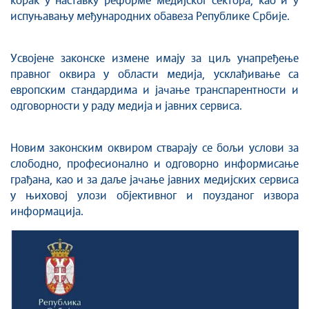
корак у наставку реформе медијског сектора, као и у
испуњавању међународних обавеза Републике Србије.
Усвојене законске измене имају за циљ унапређење
правног оквира у области медија, усклађивање са
европским стандардима и јачање транспарентности и
одговорности у раду медија и јавних сервиса.
Новим законским оквиром стварају се бољи услови за
слободно, професионално и одговорно информисање
грађана, као и за даље јачање јавних медијских сервиса
у њиховој улози објективног и поузданог извора
информација.