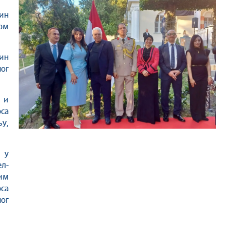
ин
ом
дин
ног
 и
са
у,
 у
ел-
им
са
ог