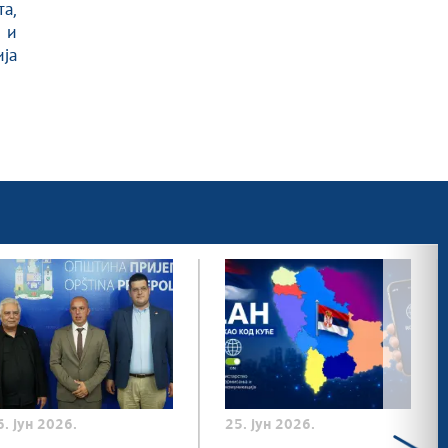
а,
 и
ија
6. јун 2026.
25. јун 2026.