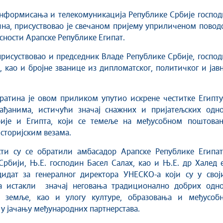
нформисања и телекомуникација Републике Србије господ
на, присуствовао је свечаном пријему уприличеном повод
сности Арапске Републике Египат.
присуствовао и председник Владе Републике Србије, госпо
 као и бројне званице из дипломатског, политичког и јав
ратина је овом приликом упутио искрене честитке Египту
ађанима, истичући значај снажних и пријатељских одно
ије и Египта, који се темеље на међусобном поштовањ
сторијским везама.
сти су се обратили амбасадор Арапске Републике Египат
рбији, Њ.Е. господин Басел Салах, као и Њ.Е. др Халед 
дидат за генералног директора УНЕСКО-а који су у свој
 истакли значај неговања традиционално добрих одно
 земље, као и улогу културе, образовања и међусобн
у јачању међународних партнерстава.