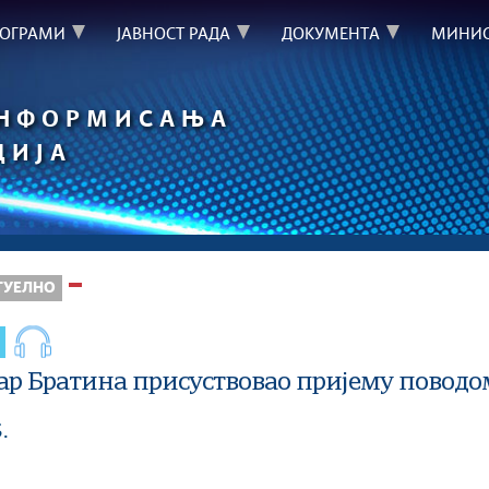
РОГРАМИ
ЈАВНОСТ РАДА
ДОКУМЕНТА
МИНИС
ИНФОРМИСАЊА
ЦИЈА
ТУЕЛНО
р Братина присуствовао пријему поводо
.