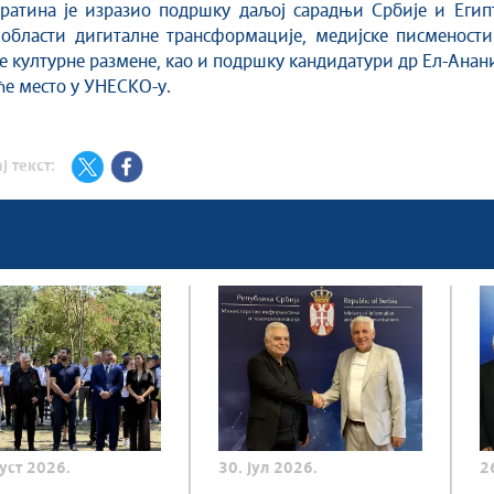
ратина је изразио подршку даљој сарадњи Србије и Египт
 области дигиталне трансформације, медијске писмености
 културне размене, као и подршку кандидатури др Ел-Анан
ће место у УНЕСКО-у.
ј текст:
густ 2026.
30. јул 2026.
2