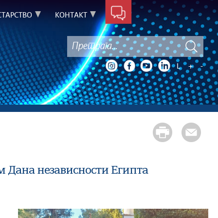
ТАРСТВО
КОНТАКТ
L
+
-
м Дана независности Египта