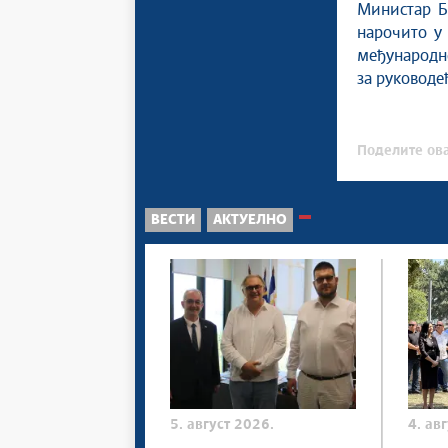
Министар Б
нарочито у
међународне
за руководе
Поделите ова
ВЕСТИ
АКТУЕЛНО
5. август 2026.
4. ав