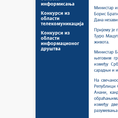
информисања
Министар и
Конкурси из
Борис Брати
области
Дана незави
телекомуникација
Пријему је 
Конкурси из
Ђуро Мацут,
области
живота.
информационог
друштва
Министар Б
његовим гр
између Срб
сарадњи и и
На свечано
Републици С
Анани, кан
обраћањима
између две
разумевања 