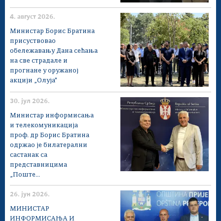
4. август 2026.
Министар Борис Братина
присуствовао
обележавању Дана сећања
на све страдале и
прогнане у оружаној
акцији „Олуја"
30. јул 2026.
Министар информисања
и телекомуникација
проф. др Борис Братина
одржао је билатерални
састанак са
представницима
„Поште...
26. јун 2026.
МИНИСТАР
ИНФОРМИСАЊА И