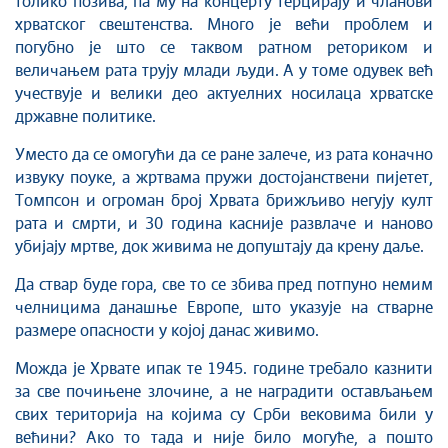
толико позива, па му на концерту терцирају и чланови
хрватског свештенства. Много је већи проблем и
погубно је што се таквом ратном реториком и
величањем рата трују млади људи. А у томе одувек већ
учествује и велики део актуелних носилаца хрватске
државне политике.
Уместо да се омогући да се ране залече, из рата коначно
извуку поуке, а жртвама пружи достојанствени пијетет,
Томпсон и огроман број Хрвата брижљиво негују култ
рата и смрти, и 30 година касније развлаче и наново
убијају мртве, док живима не допуштају да крену даље.
Да ствар буде гора, све то се збива пред потпуно немим
челницима данашње Европе, што указује на стварне
размере опасности у којој данас живимо.
Можда је Хрвате ипак те 1945. године требало казнити
за све почињене злочине, а не наградити остављањем
свих територија на којима су Срби вековима били у
већини? Ако то тада и није било могуће, а пошто