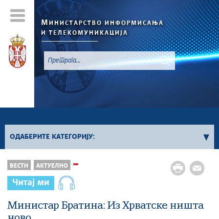
М
ИНИСТАРСТВО ИНФОРМИСАЊА
И ТЕЛЕКОМУНИКАЦИЈА
`
ОДАБЕРИТЕ КАТЕГОРИЈУ:
Конкурси - 2026. година
ВЕСТИ
АКТУЕЛНО
Конкурси из области информисања
Читај ми
Конкурси из области телекомуникација
Конкурси из области информационог
Министар Братина: Из Хрватске ништа
друштва
ново