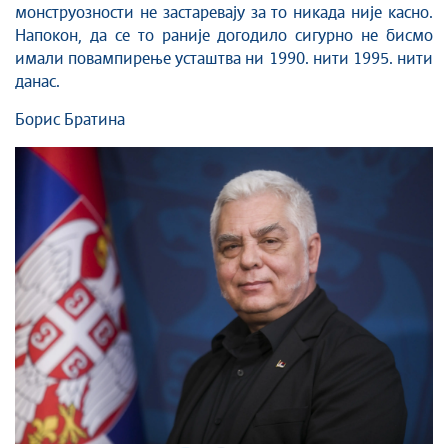
монструозности не застаревају за то никада није касно.
Напокон, да се то раније догодило сигурно не бисмо
имали повампирење усташтва ни 1990. нити 1995. нити
данас.
Борис Братина