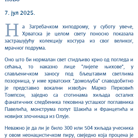
7. јул 2025.
Н
а Загребачком хиподрому, у суботу увече,
Хрватска је целом свету поносно показала
застрашујућу колекцију костура из свог великог,
мрачног подрума.
Оно што би нормалан свет стидљиво крио од погледа и
сећања, то наказно лице "лијепе њихове", у
слављеничком заносу под бљештавим светлима
позорница, у име хрватских "домољуба" славодобитно
је представио вокални извођач Марко Перковић
Томпсон, заједно са стотинама хиљада осталих
фанатичних следбеника тековина усташког поглавника
Павелића, монструма попут Шакића и Францетића и
новијих злочинаца из Олује.
Неважно је да ли је било 300 или 504 хиљада учесника
у овом неонацистичком пиру, свеједно која процена је