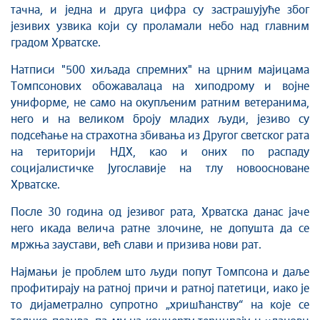
тачна, и једна и друга цифра су застрашујуће због
језивих узвика који су проламали небо над главним
градом Хрватске.
Натписи "500 хиљада спремних" на црним мајицама
Томпсонових обожавалаца на хиподрому и војне
униформе, не само на окупљеним ратним ветеранима,
него и на великом броју младих људи, језиво су
подсећање на страхотна збивања из Другог светског рата
на територији НДХ, као и оних по распаду
социјалистичке Југославије на тлу новоосноване
Хрватске.
После 30 година од језивог рата, Хрватска данас јаче
него икада велича ратне злочине, не допушта да се
мржња заустави, већ слави и призива нови рат.
Најмањи је проблем што људи попут Томпсона и даље
профитирају на ратној причи и ратној патетици, иако је
то дијаметрално супротно „хришћанству“ на које се