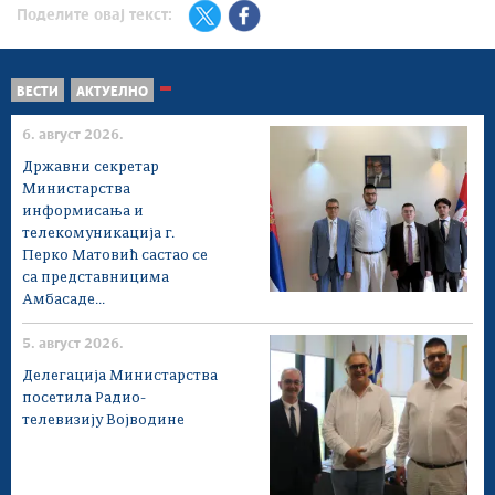
Поделите овај текст:
ВЕСТИ
АКТУЕЛНО
6. август 2026.
Државни секретар
Министарства
информисања и
телекомуникација г.
Перко Матовић састао се
са представницима
Амбасаде...
5. август 2026.
Делегација Министарства
посетила Радио-
телевизију Војводине