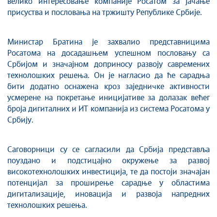
велико интересовање компаније Росатом за јачање
присуства и пословања на тржишту Републике Србије.
Министар Братина је захвалио представницима
Росатома на досадашњем успешном пословању са
Србијом и значајном доприносу развоју савремених
технолошких решења. Он је нагласио да ће сарадња
бити додатно оснажена кроз заједничке активности
усмерене на покретање иницијативе за долазак већег
броја дигиталних и ИТ компанија из система Росатома у
Србију.
Саговорници су се сагласили да Србија представља
поуздано и подстицајно окружење за развој
високотехнолошких инвестиција, те да постоји значајан
потенцијал за проширење сарадње у областима
дигитализације, иновација и развоја напредних
технолошких решења.