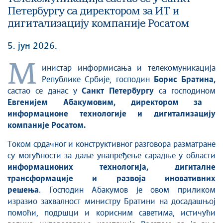
Петербургу са директором за ИТ и
дигитализацију компаније Росатом
5. јун 2026.
М
инистар информисања и телекомуникација
Републике Србије, господин
Борис Братина,
састао се данас у
Санкт Петербургу
са господином
Евгенијем Абакумовим, директором за
информационе технологије и дигитализацију
компаније Росатом.
Током срдачног и конструктивног разговора разматране
су могућности за даље унапређење сарадње у области
информационих технологија, дигиталне
трансформације и развоја иновативних
решења
. Господин Абакумов је овом приликом
изразио захвалност министру Братини на досадашњој
помоћи, подршци и корисним саветима, истичући