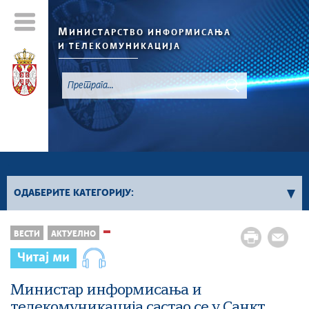
М
ИНИСТАРСТВО ИНФОРМИСАЊА
И ТЕЛЕКОМУНИКАЦИЈА
`
ОДАБЕРИТЕ КАТЕГОРИЈУ:
Конкурси - 2026. година
ВЕСТИ
АКТУЕЛНО
Конкурси из области информисања
Читај ми
Конкурси из области телекомуникација
Конкурси из области информационог
Министар информисања и
друштва
телекомуникација састао се у Санкт