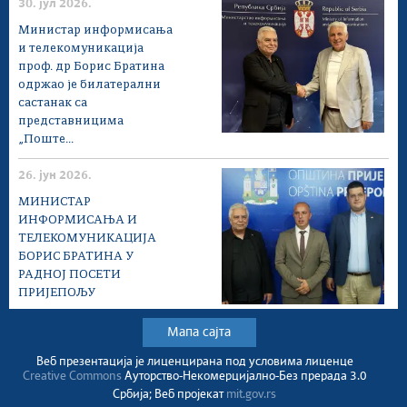
30. јул 2026.
Министар информисања
и телекомуникација
проф. др Борис Братина
одржао је билатерални
састанак са
представницима
„Поште...
26. јун 2026.
МИНИСТАР
ИНФОРМИСАЊА И
ТЕЛЕКОМУНИКАЦИЈА
БОРИС БРАТИНА У
РАДНОЈ ПОСЕТИ
ПРИЈЕПОЉУ
Мапа сајта
Веб презентација jе лиценциранa под условима лиценце
Creative Commons
Ауторство-Некомерцијално-Без прерада 3.0
Србија; Веб пројекат
mit.gov.rs