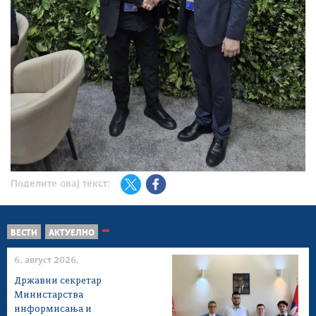
Поделите овај текст:
ВЕСТИ
АКТУЕЛНО
6. август 2026.
Државни секретар
Министарства
информисања и