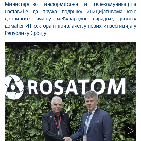
Министарство информисања и телекомуникација
наставиће да пружа подршку иницијативама које
доприносе јачању међународне сарадње, развоју
домаћег ИТ сектора и привлачењу нових инвестиција у
Републику Србију.