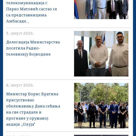
телекомуникација г.
Перко Матовић састао се
са представницима
Амбасаде...
5. август 2026.
Делегација Министарства
посетила Радио-
телевизију Војводине
4. август 2026.
Министар Борис Братина
присуствовао
обележавању Дана сећања
на све страдале и
прогнане у оружаној
акцији „Олуја"